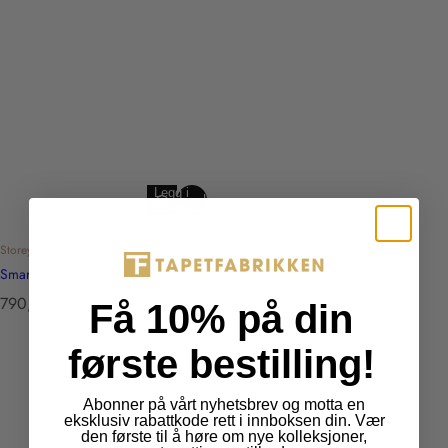
Legg i
Utsolgt
handlekurv
Storeys
Smart Surfaces 36720-4
T
790,00 kr
Få 10% på din
r
a
første bestilling!
n
s
Abonner på vårt nyhetsbrev og motta en
l
eksklusiv rabattkode rett i innboksen din. Vær
den første til å høre om nye kolleksjoner,
a