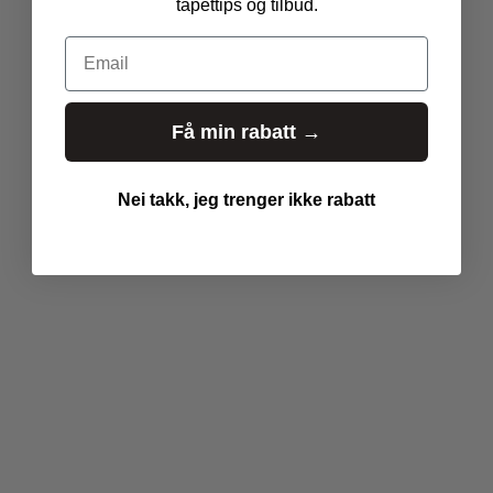
tapettips og tilbud.
t
i
Email
o
n
m
Få min rabatt →
i
s
s
Nei takk, jeg trenger ikke rabatt
i
n
g
:
n
b
.
p
r
o
d