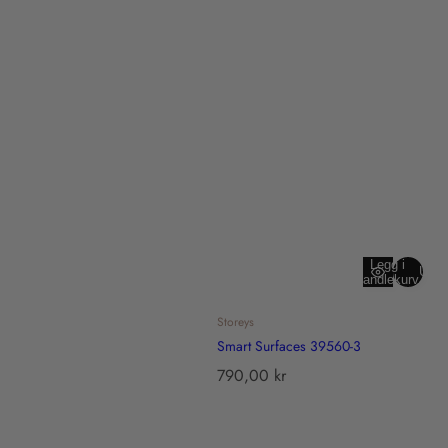
i
c
e
Legg i
Utso
handlekurv
Storeys
Smart Surfaces 39560-3
T
790,00 kr
r
a
n