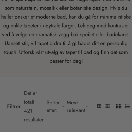
i
som naturstein, mosaikk eller botaniske design. Hvis du
n
heller ønsker et moderne bad, kan du gå for minimalistiske
g
og enkle tapeter i nøytrale farger. Lek deg med kontraster
:
ved å velge en dramatisk vegg bak speilet eller badekaret.
n
Uansett stil, vil tapet bidra til å gi badet ditt en personlig
b
touch. Utforsk vårt utvalg av tapet til bad og finn det som
.
passer for deg!
a
c
c
e
Det er
s
totalt
Sorter
Mest
T
T
Filtrer
etter:
relevant
T
T
s
421
r
r
r
r
i
resultater
a
a
a
a
b