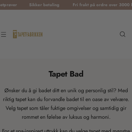
T
Sikker betaling
Fri frakt på ordre over 3000 kr
Gratis
r
a
n
s
l
a
t
Tapet Bad
i
o
Ønsker du å gi badet ditt en unik og personlig stil? Med
n
riktig tapet kan du forvandle badet til en oase av velvære.
m
Velg tapet som tåler fuktige omgivelser og samtidig gir
i
rommet en følelse av luksus og harmoni.
s
s
For et spa-inspirert uttrykk kan du velge tapet med mønstre