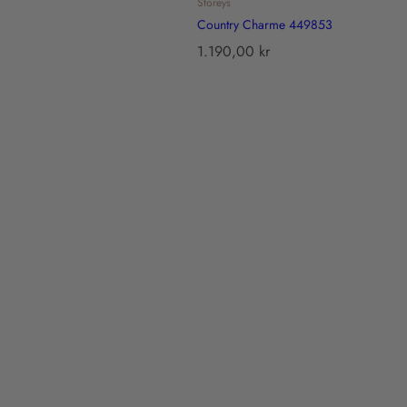
Storeys
Country Charme 449853
T
1.190,00 kr
r
a
n
s
l
a
t
i
o
n
m
i
s
s
i
n
g