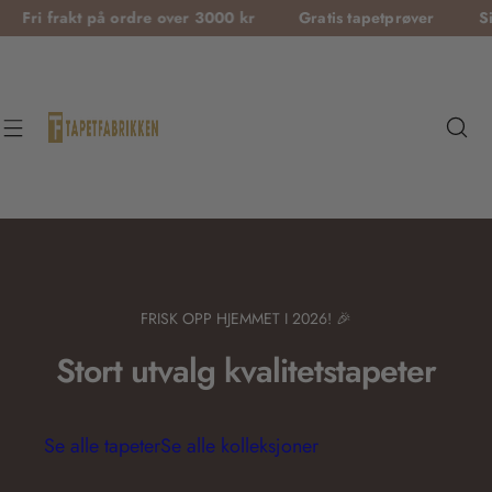
T
rakt på ordre over 3000 kr
Gratis tapetprøver
Sikker bet
r
a
n
s
l
a
t
i
o
FRISK OPP HJEMMET I 2026! 🎉
n
Stort utvalg kvalitetstapeter
m
i
s
Se alle tapeter
Se alle kolleksjoner
s