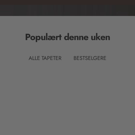
i
n
g
:
Populært denne uken
n
b
ALLE TAPETER
BESTSELGERE
.
a
c
c
e
s
s
i
b