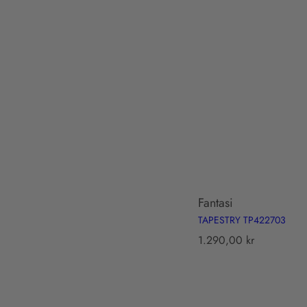
Fantasi
TAPESTRY TP422703
T
1.290,00 kr
r
a
n
s