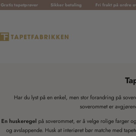
T
tprøver
Sikker betaling
Fri frakt på ordre over 3000 kr
r
a
n
s
l
a
t
i
Ta
o
n
Har du lyst på en enkel, men stor forandring på sovero
m
soverommet er avgjørend
i
En huskeregel
på soverommet, er å velge rolige farger og 
s
og avslappende. Husk at interiøret bør matche med tapete
s