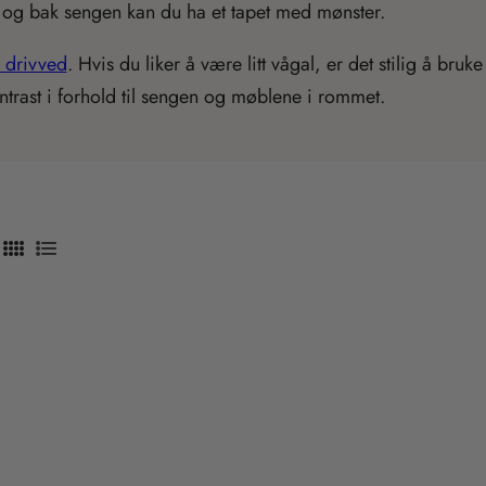
, og bak sengen kan du ha et tapet med mønster.
i drivved
. Hvis du liker å være litt vågal, er det stilig å bru
trast i forhold til sengen og møblene i rommet.
T
T
r
r
a
a
n
n
s
s
l
l
a
a