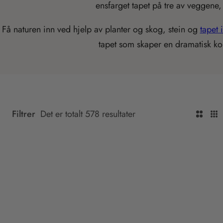
ensfarget tapet på tre av veggene
i
n
Få naturen inn ved hjelp av planter og skog, stein og
tapet 
g
tapet som skaper en dramatisk kon
:
n
b
.
a
Filtrer
Det er totalt 578 resultater
T
T
c
r
r
c
a
a
e
n
n
s
s
s
s
l
l
i
a
a
b