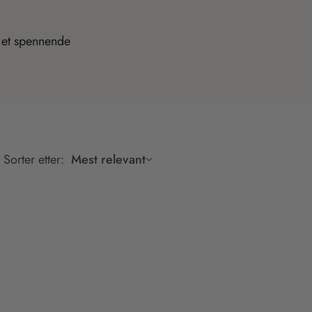
d
e
r
.
c
ke et spennende
a
r
t
_
c
o
u
n
t
Sorter etter:
Mest relevant