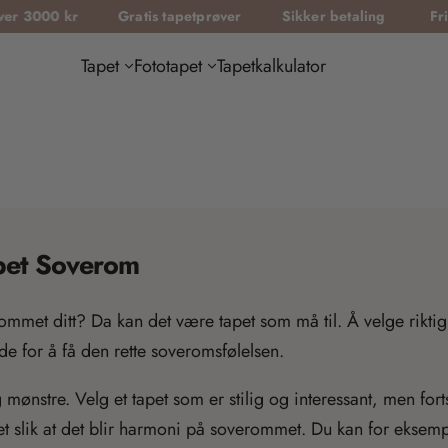
Gratis tapetprøver
Sikker betaling
Fri frakt på o
Tapet
Fototapet
Tapetkalkulator
pet Soverom
mmet ditt? Da kan det være tapet som må til. Å velge riktig t
e for å få den rette soveromsfølelsen.
mønstre. Velg et tapet som er stilig og interessant, men fort
t slik at det blir harmoni på soverommet. Du kan for eksem