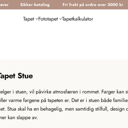
Sikker betaling
Fri frakt på ordre over 3000 kr
Grati
Tapet
Fototapet
Tapetkalkulator
Tapet Stue
lger i stuen, vil påvirke atmosfæren i rommet. Farger kan st
ler varme fargene på tapeten er. Det er i stuen både familie
mmet. Stua skal ha en behagelig, men samtidig stilfull, design 
ner kan slappe av.