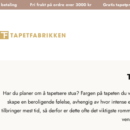
T
g
Fri frakt på ordre over 3000 kr
Gratis tapetprøver
r
a
n
s
l
a
t
i
o
n
Har du planer om å tapetsere stua? Fargen på tapeten du ve
m
skape en beroligende følelse, avhengig av hvor intense el
i
tilbringer mest tid, så derfor er dette ofte det viktigste ro
s
ven
s