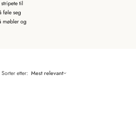
d
tripete til
e
r
.
å føle seg
c
a
r
på møbler og
t
_
c
o
u
n
t
Sorter etter:
Mest relevant