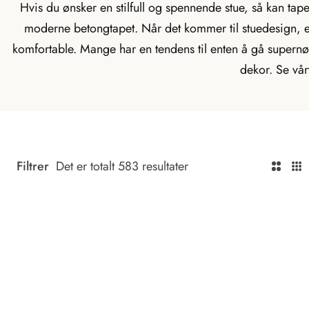
Hvis du ønsker en stilfull og spennende stue, så kan tapet
i
moderne betongtapet. Når det kommer til stuedesign, er 
n
komfortable. Mange har en tendens til enten å gå supernøy
g
dekor. Se vårt
:
n
b
.
a
Filtrer
Det er totalt 583 resultater
T
T
c
r
r
c
a
a
e
n
n
s
s
s
s
l
l
i
a
a
b