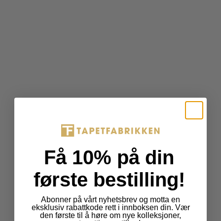
t
s
.
p
r
o
d
u
c
t
.
p
r
i
Få 10% på din
c
e
første bestilling!
.
r
Abonner på vårt nyhetsbrev og motta en
e
eksklusiv rabattkode rett i innboksen din. Vær
den første til å høre om nye kolleksjoner,
g