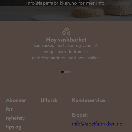
info@tapetfabrikken.no for mer info.
Høy vaskbarhet
Kan vaskes med såpe og vann. Vi
velger bare de fremste
papirleverandører med høy kvalitet.
Abonner
Utforsk
Kundeservice
for
E-post:
nyheter,
info@tapetfabrikken.no
tips og