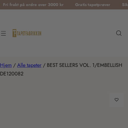
T
t på ordre over 3000 kr
Gratis tapetprøver
Sikker betal
r
a
n
s
l
a
t
Hjem
/
Alle tapeter
/
BEST SELLERS VOL. 1/EMBELLISH
i
DE120082
o
n
m
i
s
s