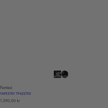
Legg i
Utsolgt
handlekurv
Fantasi
TAPESTRY TP422703
T
1.290,00 kr
r