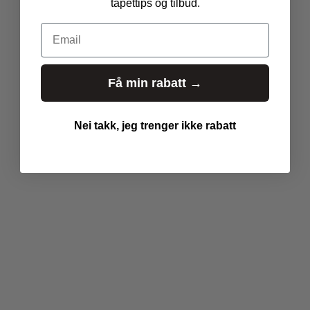
tapettips og tilbud.
u
l
Email
a
r
_
Få min rabatt →
p
r
i
Nei takk, jeg trenger ikke rabatt
c
e