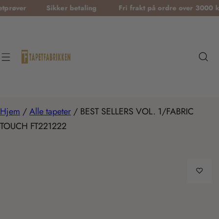
T
Sikker betaling
Fri frakt på ordre over 3000 kr
Gra
r
a
n
s
l
a
t
Hjem
/
Alle tapeter
/
BEST SELLERS VOL. 1/FABRIC
i
TOUCH FT221222
o
n
m
i
s
s