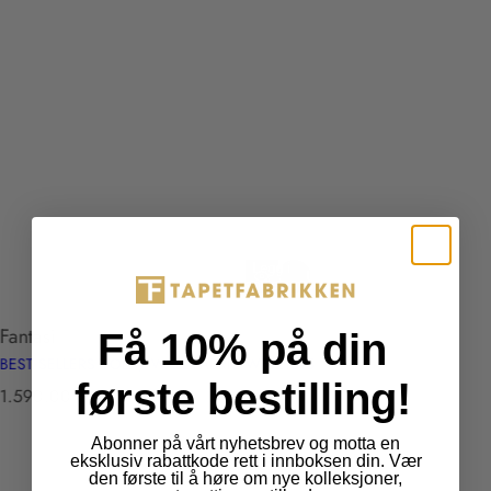
Legg i
Utsolgt
handlekurv
Fantasi
Få 10% på din
BEST SELLERS VOL.1/ WALL FABRIC WF121015
første bestilling!
T
1.590,00 kr
r
a
Abonner på vårt nyhetsbrev og motta en
eksklusiv rabattkode rett i innboksen din. Vær
n
den første til å høre om nye kolleksjoner,