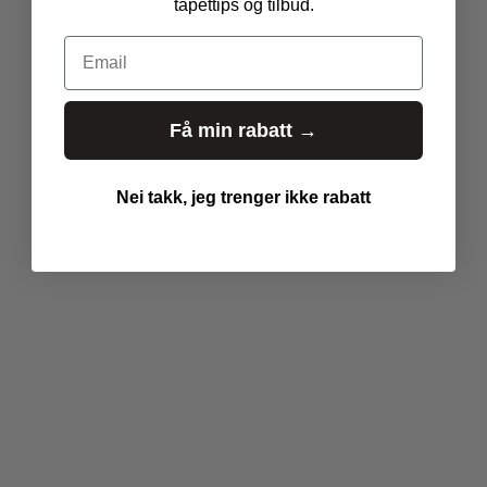
s
tapettips og tilbud.
l
Email
a
t
i
o
Få min rabatt →
n
m
Nei takk, jeg trenger ikke rabatt
i
s
s
i
n
g
:
n
b
.
p
r