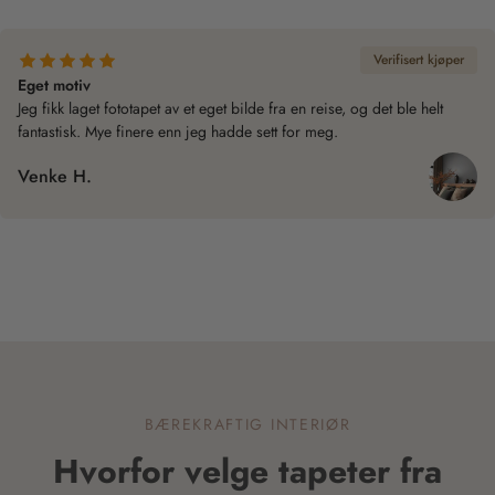
Verifisert kjøper
Enkel å sette opp
Ble positivt overrasket over hvor lett den var å montere. Ser flott ut på
veggen og gir rommet et helt nytt uttrykk.
Ragnhild E.
BÆREKRAFTIG INTERIØR
Hvorfor velge tapeter fra