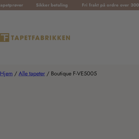
T
er
Sikker betaling
Fri frakt på ordre over 3000 kr
r
a
n
s
l
a
t
Hjem
/
Alle tapeter
/
Boutique F-VE5005
i
o
n
m
i
s
s