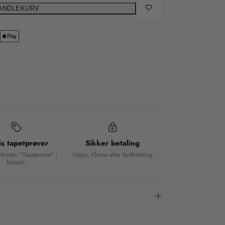
HANDLEKURV
is tapetprøver
Sikker betaling
ttkoden "Tapetprøve" i
Vipps, Klarna eller kortbetaling
kassen!