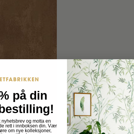
s
.
.
p
p
r
r
o
o
d
d
u
c
u
t
c
.
t
q
% på din
u
.
bestilling!
a
p
n
 nyhetsbrev og motta en
t
de rett i innboksen din. Vær
r
 høre om nye kolleksjoner,