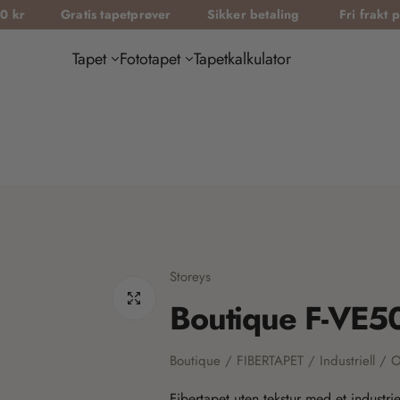
Gratis tapetprøver
Sikker betaling
Fri frakt på ordre 
Tapet
Fototapet
Tapetkalkulator
Storeys
Boutique F-VE5
Boutique / FIBERTAPET / Industriell / 
Fibertapet uten tekstur med et industrie