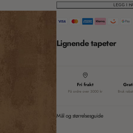
i
LEGG I 
T
o
r
a
n
n
m
Lignende tapeter
s
i
l
a
s
t
s
i
Fri frakt
Grat
i
o
På ordre over 3000 kr
Bruk raba
n
n
m
g
i
Mål og størrelsesguide
s
: