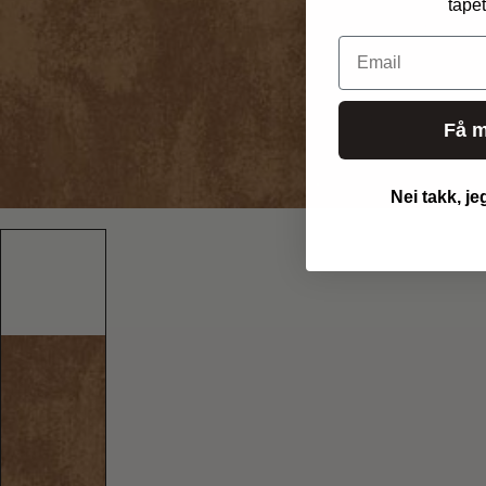
tapet
Email
Få m
Nei takk, je