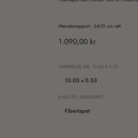
Mønsterrapport -
64/0 cm rett
T
1.090,00 kr
r
a
STØRRELSE (M):
10.05 X 0.53
n
10.05 x 0.53
s
KVALITET:
FIBERTAPET
l
Fibertapet
a
t