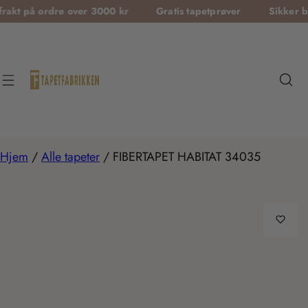
T
å ordre over 3000 kr
Gratis tapetprøver
Sikker betaling
r
a
n
s
l
a
t
Hjem
/
Alle tapeter
/
FIBERTAPET HABITAT 34035
i
o
n
m
i
s
s