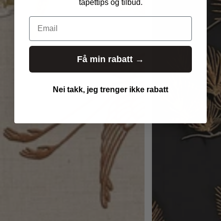
tapettips og tilbud.
Email
Få min rabatt →
Nei takk, jeg trenger ikke rabatt
lgt