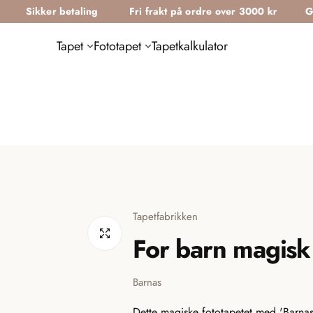
ker betaling
Fri frakt på ordre over 3000 kr
Gratis tap
Tapet
Fototapet
Tapetkalkulator
Tapetfabrikken
For barn magisk 
Barnas
Dette magiske fototapetet med 'Barnas'