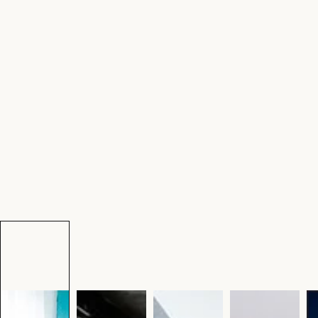
tapet
Email
Få m
Nei takk, je