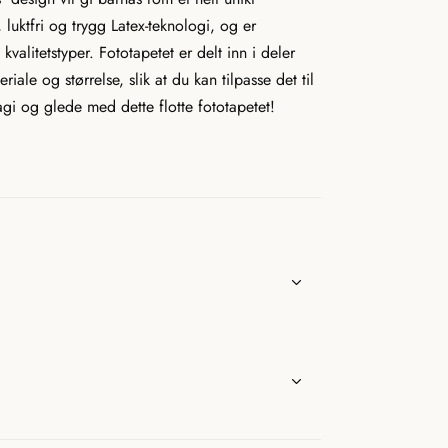
d
e
 luktfri og trygg Latex-teknologi, og er
r
.
c
 kvalitetstyper. Fototapetet er delt inn i deler
a
r
t
ale og størrelse, slik at du kan tilpasse det til
_
c
gi og glede med dette flotte fototapetet!
o
u
n
t