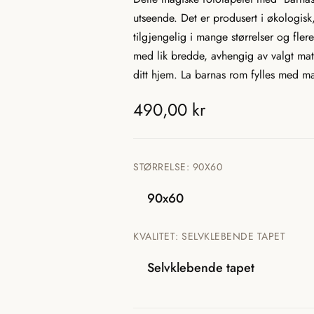
utseende. Det er produsert i økologisk,
tilgjengelig i mange størrelser og flere
med lik bredde, avhengig av valgt materi
ditt hjem. La barnas rom fylles med ma
T
490,00 kr
r
a
STØRRELSE:
90X60
n
90x60
s
KVALITET:
SELVKLEBENDE TAPET
l
Selvklebende tapet
a
t