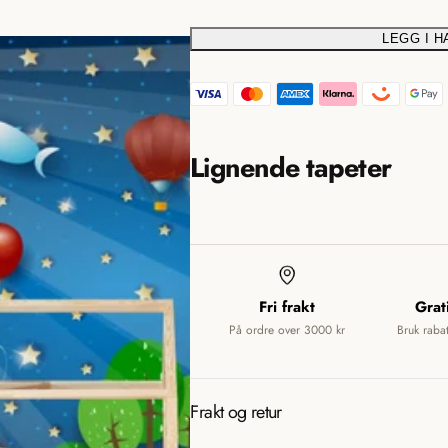
i
LEGG I 
T
o
r
a
n
n
m
Lignende tapeter
s
i
l
a
s
t
s
i
Fri frakt
Grat
i
o
På ordre over 3000 kr
Bruk raba
n
n
m
g
i
Frakt og retur
s
: