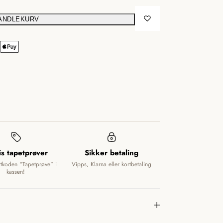
HANDLEKURV
is tapetprøver
Sikker betaling
ttkoden "Tapetprøve" i
Vipps, Klarna eller kortbetaling
kassen!