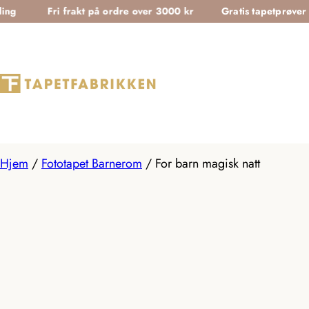
T
Fri frakt på ordre over 3000 kr
Gratis tapetprøver
Sik
r
a
n
s
l
a
t
Hjem
/
Fototapet Barnerom
/
For barn magisk natt
i
o
n
m
i
s
s