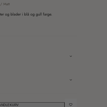
d
 / Matt
e
r
.
c
a
ter og blader i blå og gull farge.
r
t
_
c
o
u
n
t
HANDLEKURV