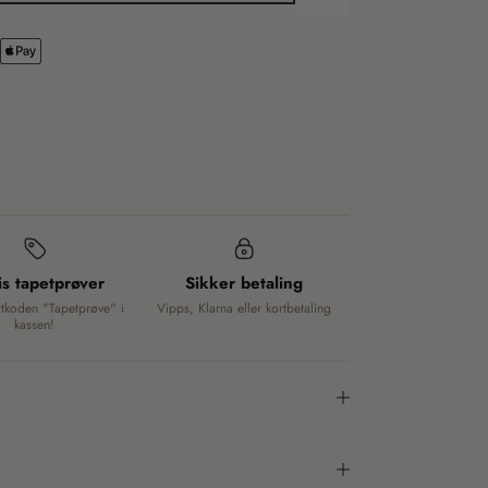
is tapetprøver
Sikker betaling
ttkoden "Tapetprøve" i
Vipps, Klarna eller kortbetaling
kassen!