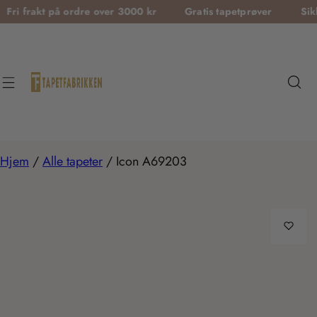
T
t på ordre over 3000 kr
Gratis tapetprøver
Sikker betal
r
a
n
s
l
a
t
Hjem
/
Alle tapeter
/
Icon A69203
i
o
n
m
i
s
s