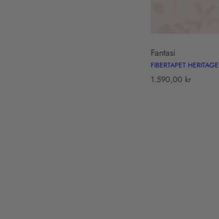
Fantasi
FIBERTAPET HERITAGE
T
1.590,00 kr
r
a
n
s
l
a
t
i
o
lgt
n
m
i