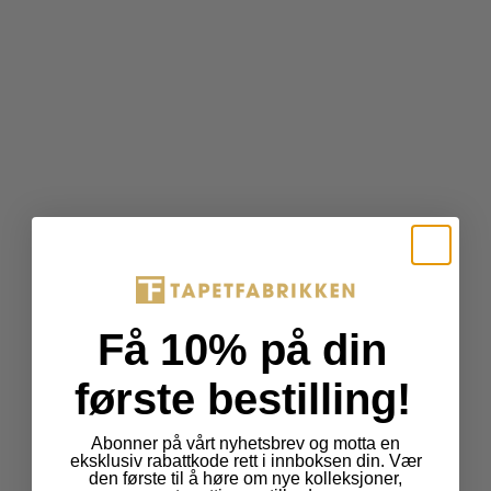
r
o
d
u
c
t
.
p
r
i
c
e
.
r
Få 10% på din
e
g
første bestilling!
u
l
Abonner på vårt nyhetsbrev og motta en
a
eksklusiv rabattkode rett i innboksen din. Vær
r
den første til å høre om nye kolleksjoner,