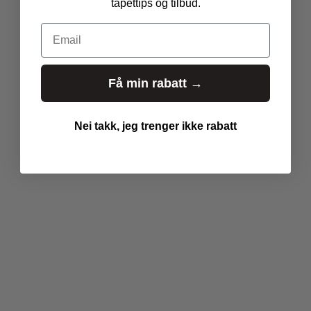
tapettips og tilbud.
_
p
Email
r
i
c
Få min rabatt →
e
Nei takk, jeg trenger ikke rabatt