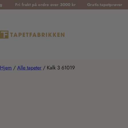
T
frakt på ordre over 3000 kr
Gratis tapetprøver
Sikker b
r
a
n
s
l
a
t
Hjem
/
Alle tapeter
/
Kalk 3 61019
i
o
n
m
i
s
s