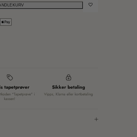
HANDLEKURV
is tapetprøver
Sikker betaling
ttkoden "Tapetprøve" i
Vipps, Klarna eller kortbetaling
kassen!