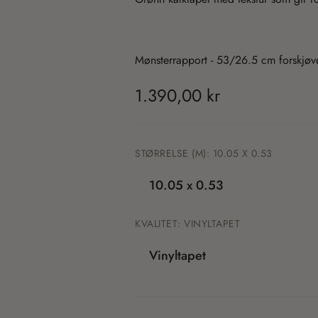
Mønsterrapport -
53/26.5 cm forskjøv
T
1.390,00 kr
r
a
STØRRELSE (M):
10.05 X 0.53
n
10.05 x 0.53
s
KVALITET:
VINYLTAPET
l
Vinyltapet
a
t