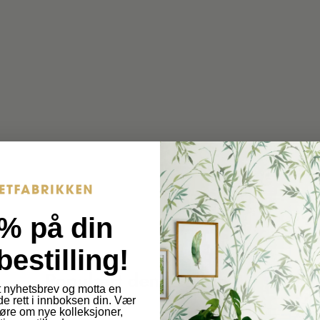
s
.
.
p
p
r
r
o
o
d
d
u
c
u
t
c
.
t
q
% på din
u
.
bestilling!
a
p
Populært denne uken
n
 nyhetsbrev og motta en
t
de rett i innboksen din. Vær
r
 høre om nye kolleksjoner,