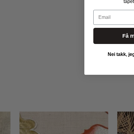
tapet
Email
Få m
Nei takk, je