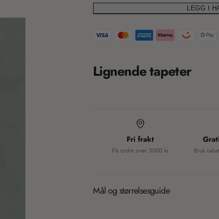
i
LEGG I 
T
o
r
a
n
n
m
Lignende tapeter
s
i
l
a
s
t
s
i
Fri frakt
Grat
i
o
På ordre over 3000 kr
Bruk raba
n
n
m
g
i
Mål og størrelsesguide
s
: