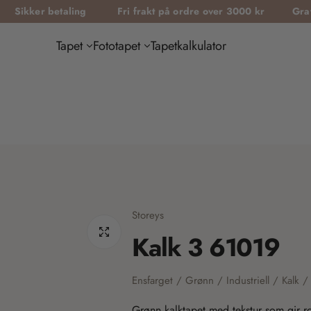
etaling
Fri frakt på ordre over 3000 kr
Gratis tapetprøv
Tapet
Fototapet
Tapetkalkulator
Storeys
Kalk 3 61019
Ensfarget / Grønn / Industriell / Kalk /
Grønn kalktapet med tekstur som gir ro