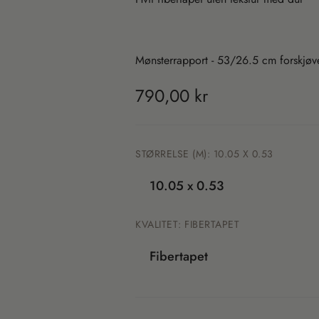
Mønsterrapport -
53/26.5 cm forskjøv
T
790,00 kr
r
a
STØRRELSE (M):
10.05 X 0.53
n
10.05 x 0.53
s
KVALITET:
FIBERTAPET
l
Fibertapet
a
t