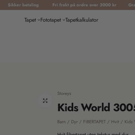
er betaling
Fri frakt på ordre over 3000 kr
Gratis tape
Tapet
Fototapet
Tapetkalkulator
Storeys
Kids World 300
Barn / Dyr / FIBERTAPET / Hvit / Kids
Hvit fibertapet uten tekstur med dur