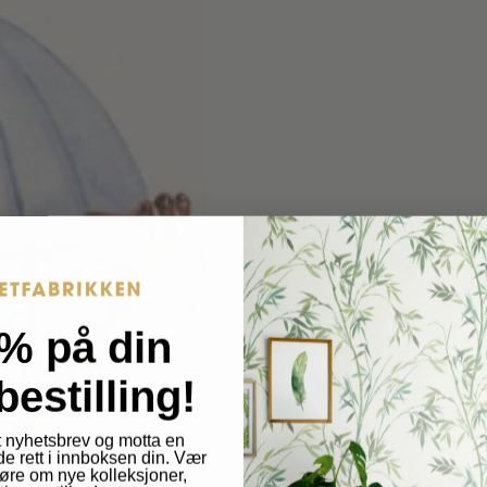
s
.
.
p
p
r
r
o
o
d
d
u
c
u
t
c
.
t
q
% på din
u
.
bestilling!
a
p
n
 nyhetsbrev og motta en
t
de rett i innboksen din. Vær
r
 høre om nye kolleksjoner,