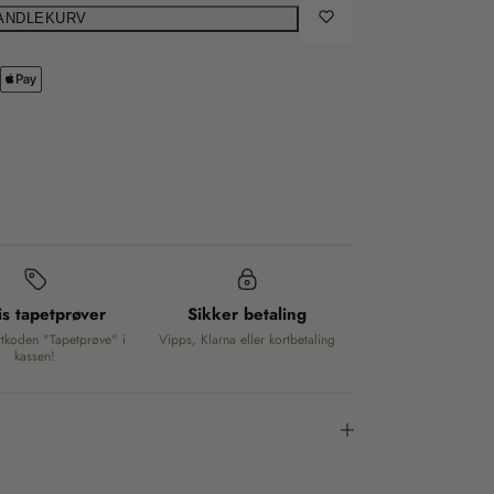
HANDLEKURV
is tapetprøver
Sikker betaling
ttkoden "Tapetprøve" i
Vipps, Klarna eller kortbetaling
kassen!