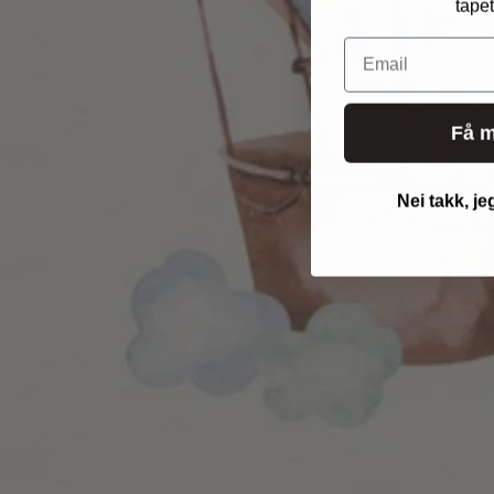
tapet
Email
Få m
Nei takk, je