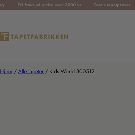
T
Fri frakt på ordre over 3000 kr
Gratis tapetprøver
Sikk
r
a
n
s
l
a
t
Hjem
/
Alle tapeter
/
Kids World 300512
i
o
n
m
i
s
s