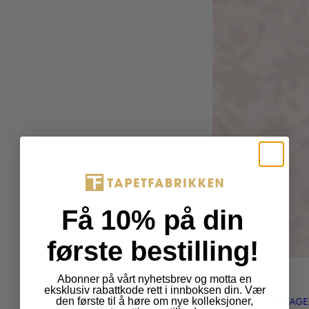
e
g
u
l
a
r
_
p
r
i
c
e
Få 10% på din
første bestilling!
Abonner på vårt nyhetsbrev og motta en
Fantasi
eksklusiv rabattkode rett i innboksen din. Vær
FIBERTAPET HERITAGE
den første til å høre om nye kolleksjoner,