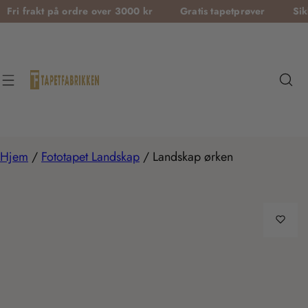
T
kt på ordre over 3000 kr
Gratis tapetprøver
Sikker beta
r
a
n
s
l
a
t
Hjem
/
Fototapet Landskap
/
Landskap ørken
i
o
n
m
i
s
s