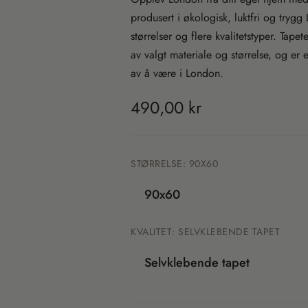
produsert i økologisk, luktfri og trygg
størrelser og flere kvalitetstyper. Tape
av valgt materiale og størrelse, og er e
av å være i London.
T
490,00 kr
r
a
STØRRELSE:
90X60
n
90x60
s
KVALITET:
SELVKLEBENDE TAPET
l
Selvklebende tapet
a
t