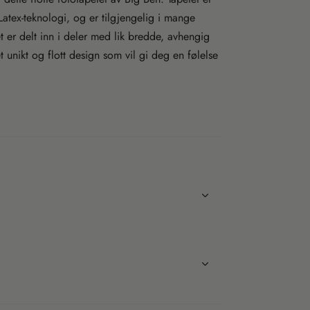
d
e
 Latex-teknologi, og er tilgjengelig i mange
r
.
c
tet er delt inn i deler med lik bredde, avhengig
a
r
t
t unikt og flott design som vil gi deg en følelse
_
c
o
u
n
t