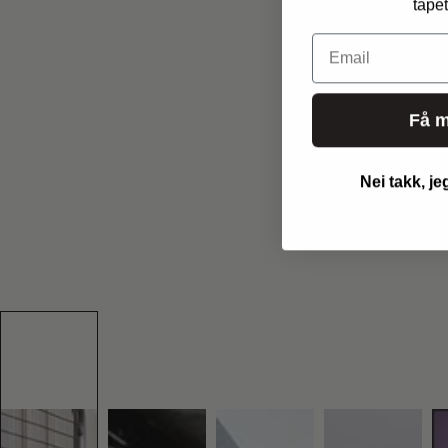
tapet
Email
Få m
Nei takk, je