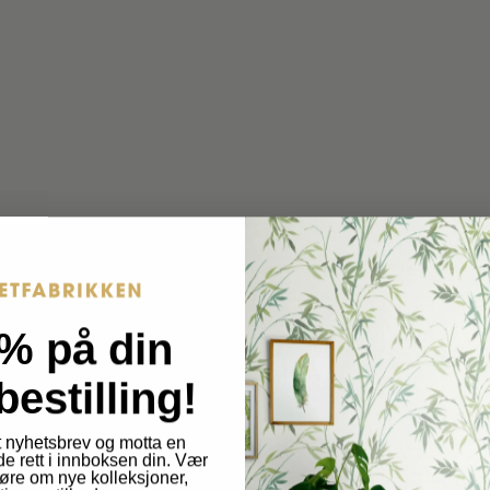
s
s
.
.
p
p
r
r
o
o
d
d
u
c
u
t
c
.
% på din
t
q
bestilling!
u
.
a
p
 nyhetsbrev og motta en
n
de rett i innboksen din. Vær
 høre om nye kolleksjoner,
t