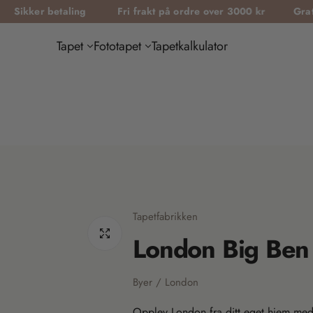
 betaling
Fri frakt på ordre over 3000 kr
Gratis tapetp
Tapet
Fototapet
Tapetkalkulator
Tapetfabrikken
London Big Ben
Byer / London
Opplev London fra ditt eget hjem med d