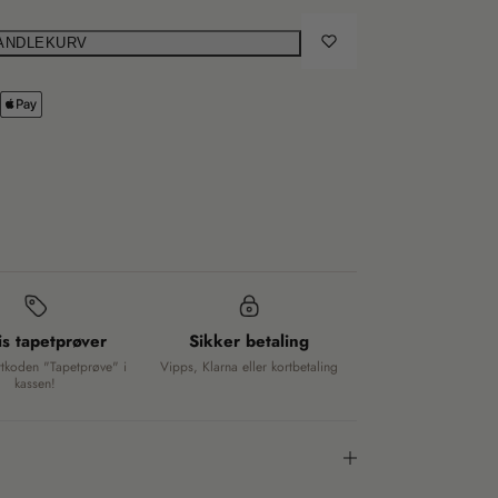
HANDLEKURV
is tapetprøver
Sikker betaling
ttkoden "Tapetprøve" i
Vipps, Klarna eller kortbetaling
kassen!