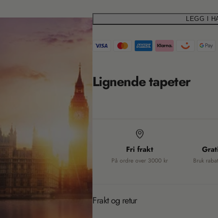
i
LEGG I 
T
o
r
a
n
n
m
Lignende tapeter
s
i
l
a
s
t
s
i
Fri frakt
Grat
i
o
På ordre over 3000 kr
Bruk raba
n
n
m
g
i
Frakt og retur
s
: