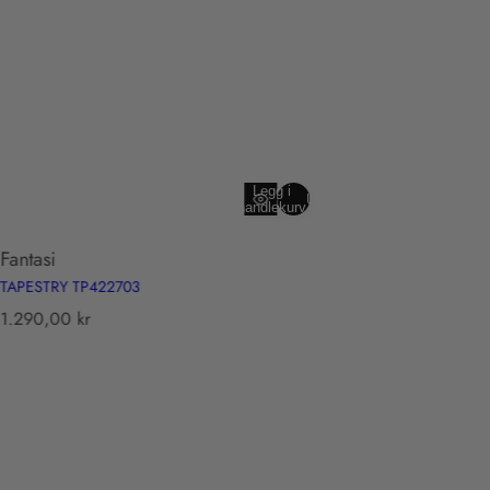
Legg i
Utsolgt
handlekurv
Fantasi
TAPESTRY TP422703
T
1.290,00 kr
r
a
n
s
l
a