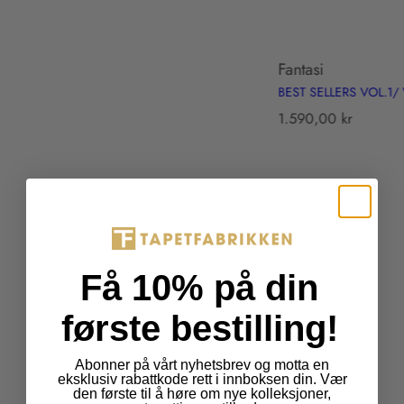
c
t
s
Fantasi
.
BEST SELLERS VOL.1/
p
r
T
1.590,00 kr
o
r
d
a
u
n
c
s
t
l
.
a
p
t
Få 10% på din
r
i
i
o
første bestilling!
c
n
e
m
.
i
Abonner på vårt nyhetsbrev og motta en
eksklusiv rabattkode rett i innboksen din. Vær
r
s
den første til å høre om nye kolleksjoner,