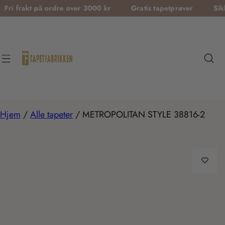
T
 på ordre over 3000 kr
Gratis tapetprøver
Sikker betali
r
a
n
s
l
a
t
Hjem
/
Alle tapeter
/
METROPOLITAN STYLE 38816-2
i
o
n
m
i
s
s