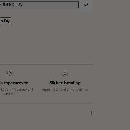
HANDLEKURV
is tapetprøver
Sikker betaling
ttkoden "Tapetprøve" i
Vipps, Klarna eller kortbetaling
kassen!