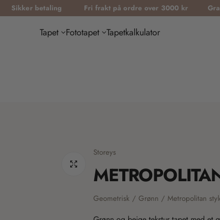
taling
Fri frakt på ordre over 3000 kr
Gratis tapetprøve
Tapet
Fototapet
Tapetkalkulator
Storeys
METROPOLITAN
Geometrisk / Grønn / Metropolitan styl
Grønn og beige tekstur tapet med et 