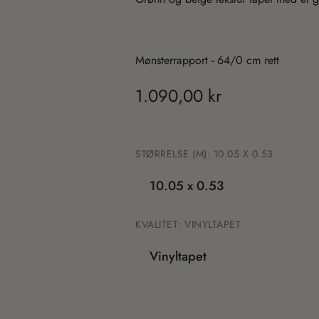
Mønsterrapport -
64/0 cm rett
T
1.090,00 kr
r
a
STØRRELSE (M):
10.05 X 0.53
n
10.05 x 0.53
s
KVALITET:
VINYLTAPET
l
Vinyltapet
a
t