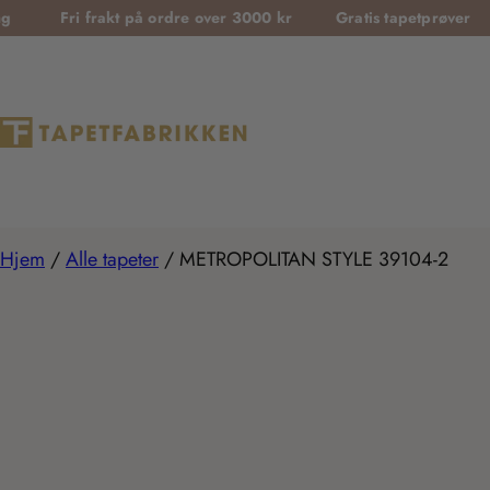
T
rakt på ordre over 3000 kr
Gratis tapetprøver
Sikker be
r
a
n
s
l
a
t
Hjem
/
Alle tapeter
/
METROPOLITAN STYLE 39104-2
i
o
n
m
i
s
s