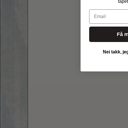
tapet
Email
Få m
Nei takk, je