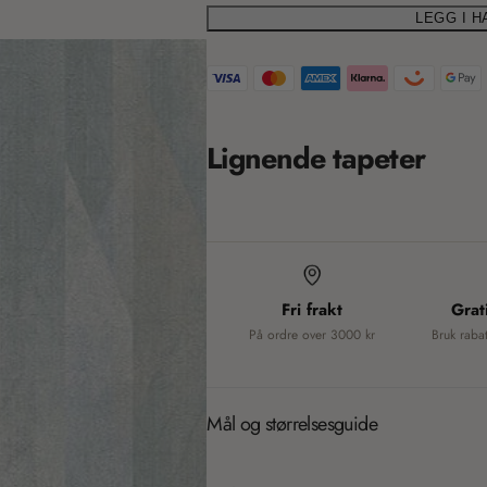
i
LEGG I 
T
o
r
a
n
n
m
Lignende tapeter
s
i
l
a
s
t
s
i
Fri frakt
Grat
i
o
På ordre over 3000 kr
Bruk raba
n
n
m
g
i
Mål og størrelsesguide
s
: