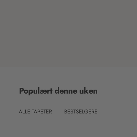
_
p
r
i
c
e
Populært denne uken
ALLE TAPETER
BESTSELGERE