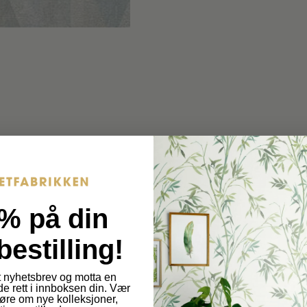
s
.
.
p
p
r
r
o
o
d
d
u
c
u
t
c
.
t
q
% på din
u
.
bestilling!
a
p
n
 nyhetsbrev og motta en
t
de rett i innboksen din. Vær
r
 høre om nye kolleksjoner,