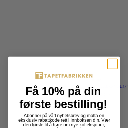
:
n
b
.
p
r
o
d
u
c
t
s
Fantasi
.
BEST SELLERS VOL.1/
p
Få 10% på din
r
T
1.590,00 kr
første bestilling!
o
r
d
a
u
n
Abonner på vårt nyhetsbrev og motta en
c
s
eksklusiv rabattkode rett i innboksen din. Vær
den første til å høre om nye kolleksjoner,
t
l