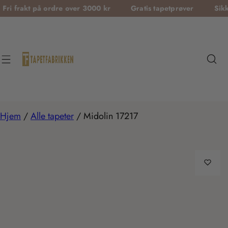
T
 på ordre over 3000 kr
Gratis tapetprøver
Sikker betali
r
a
n
s
l
a
t
Hjem
/
Alle tapeter
/
Midolin 17217
i
o
n
m
i
s
s