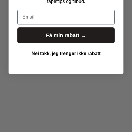
tapettips og tilbud.
n
s
Email
l
a
t
Få min rabatt →
i
o
n
Nei takk, jeg trenger ikke rabatt
m
i
s
s
i
n
g
:
n
b
.
p