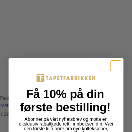
Legg i
Utsolgt
handlekurv
Få 10% på din
Fantasi
første bestilling!
TAPESTRY TP422703
T
1.290,00 kr
Abonner på vårt nyhetsbrev og motta en
r
eksklusiv rabattkode rett i innboksen din. Vær
a
den første til å høre om nye kolleksjoner,