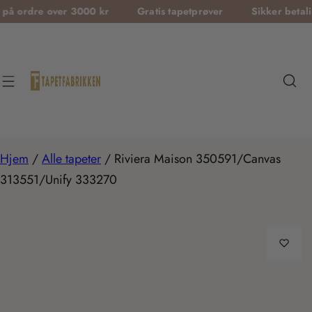
T
 over 3000 kr
Gratis tapetprøver
Sikker betaling
F
r
a
n
s
l
a
t
Hjem
/
Alle tapeter
/
Riviera Maison 350591/Canvas
i
313551/Unify 333270
o
n
m
i
s
s