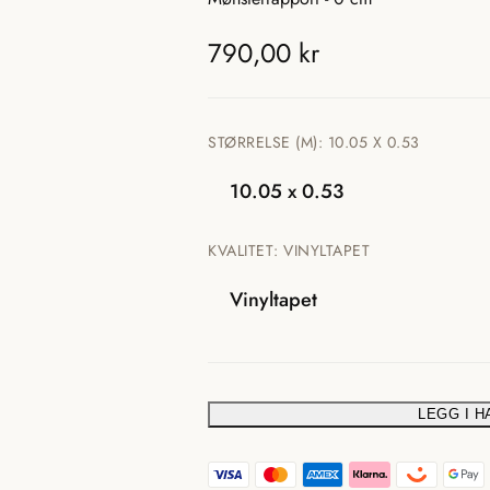
T
790,00 kr
r
a
STØRRELSE (M):
10.05 X 0.53
n
10.05 x 0.53
s
KVALITET:
VINYLTAPET
l
Vinyltapet
a
t
i
LEGG I 
T
o
r