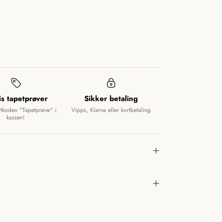
is tapetprøver
Sikker betaling
ttkoden "Tapetprøve" i
Vipps, Klarna eller kortbetaling
kassen!