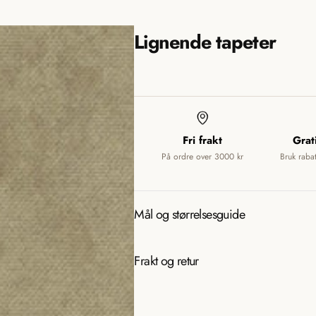
a
n
n
m
Lignende tapeter
s
i
l
a
s
t
s
i
Fri frakt
Grat
i
o
På ordre over 3000 kr
Bruk raba
n
n
m
g
i
Mål og størrelsesguide
s
:
s
Frakt og retur
n
i
b
n