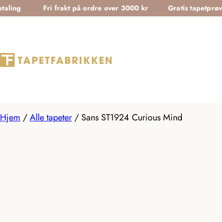
T
Fri frakt på ordre over 3000 kr
Gratis tapetprøver
r
a
n
s
l
a
t
Hjem
/
Alle tapeter
/
Sans ST1924 Curious Mind
i
o
n
m
i
s
s