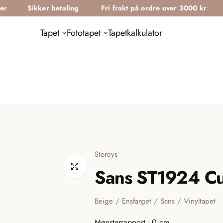
Sikker betaling
Fri frakt på ordre over 3000 kr
Gratis 
Tapet
Fototapet
Tapetkalkulator
Storeys
Sans ST1924 Cu
Beige / Ensfarget / Sans / Vinyltapet
Mønsterrapport -
0 cm