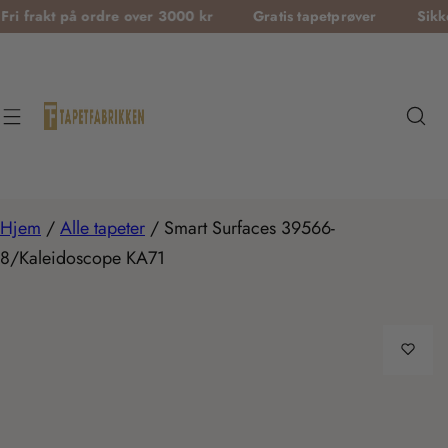
T
på ordre over 3000 kr
Gratis tapetprøver
Sikker betalin
r
a
n
s
l
a
t
Hjem
/
Alle tapeter
/
Smart Surfaces 39566-
i
8/Kaleidoscope KA71
o
n
m
i
s
s