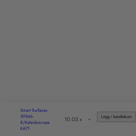
Smart Surfaces
39566-
Legg i handlekurv
T
8/Kaleidoscope
KA71
r