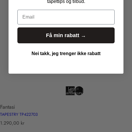
tapettips og tilbud.
Email
Få min rabatt →
Nei takk, jeg trenger ikke rabatt
Legg i
Utsolgt
handlekurv
Fantasi
TAPESTRY TP422703
T
1.290,00 kr
r