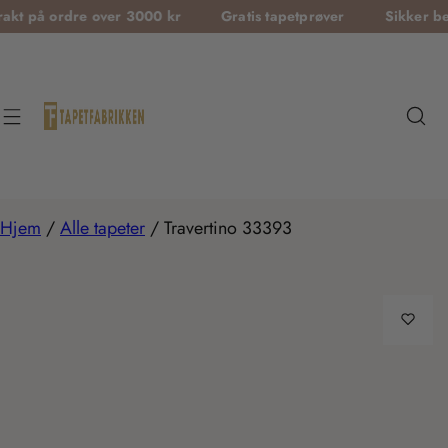
T
dre over 3000 kr
Gratis tapetprøver
Sikker betaling
r
a
n
s
l
a
t
Hjem
/
Alle tapeter
/
Travertino 33393
i
o
n
m
i
s
s