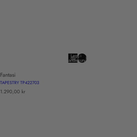
Legg i
Utsolgt
handlekurv
Fantasi
TAPESTRY TP422703
T
1.290,00 kr
r
a
n
s
l
a