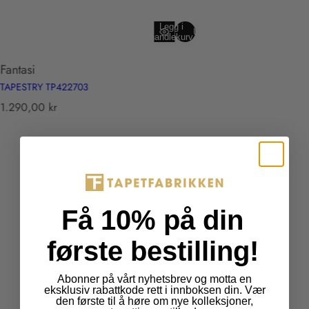
Legg i
Utsolgt
handlekurv
Fantasi
TAPESTRY TP422703
T
1.290,00 kr
r
a
n
s
l
a
Få 10% på din
t
i
første bestilling!
o
n
Abonner på vårt nyhetsbrev og motta en
m
eksklusiv rabattkode rett i innboksen din. Vær
i
den første til å høre om nye kolleksjoner,