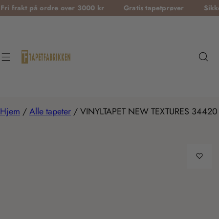
T
t på ordre over 3000 kr
Gratis tapetprøver
Sikker betal
r
a
n
s
l
a
t
Hjem
/
Alle tapeter
/
VINYLTAPET NEW TEXTURES 34420
i
o
n
m
i
s
s